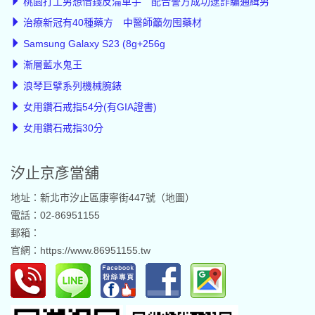
桃園打工男想借錢反淪車手 配合警方成功逮詐騙通緝男
治療新冠有40種藥方 中醫師籲勿囤藥材
Samsung Galaxy S23 (8g+256g
漸層藍水鬼王
浪琴巨擘系列機械腕錶
女用鑽石戒指54分(有GIA證書)
女用鑽石戒指30分
汐止京彥當舖
地址：新北市汐止區康寧街447號（
地圖
）
電話：02-86951155
郵箱：
官網：
https://www.86951155.tw