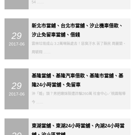
54 ……
新北市當鋪、台北市當舖、汐止機車借款、
29
汐止免留車當舖、借錢
2017-06
雲林垃圾成山 3.2萬噸無處去！惡臭汙水 苦了縣民 周麗蘭、
周毓翔 ……
基隆當舖、基隆汽車借款、基隆市當舖、基
29
隆24小時當舖、免留車
2017-06
沖「婚」頭？男把嫩妹險遭詐騙260萬 社會中心／桃園報導
今 ……
東湖當舖、東湖24小時當舖、內湖24小時當
舖、汐止區當舖