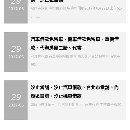
29
2017-06
被同事欺負 虐狗男落網 中廣新聞網2017年6月29日 上午5:5
6 ……
汽車借款免留車、機車借款免留車、重機借
29
款、代辦房屋二胎、代書
2017-06
引渡林克穎 英最高院發回更審 陳志賢╱台北報導 中時電子
報2 ……
汐止當舖、汐止汽車借款、台北市當舖、內
29
湖區當舖、汐止機車借款
2017-06
虐殺小白 3海陸士兵判6月 曹明正╱高雄報導 中時電子報20
……