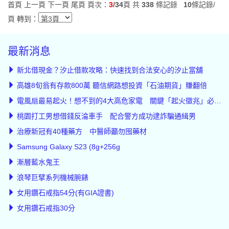
首頁
上一頁
下一頁
尾頁
頁次：
3
/34
頁 共
338
條記錄
10
條記錄/
頁 轉到：
最新消息
新北借現金？汐止借款攻略：快速找到合法安心的汐止當舖
高雄8旬翁有存款800萬 聽信網路想投資「石油期貨」賺翻倍
電風扇最易起火！想不到的4大高危家電 關鍵「起火徵兆」必知道
桃園打工男想借錢反淪車手 配合警方成功逮詐騙通緝男
治療新冠有40種藥方 中醫師籲勿囤藥材
Samsung Galaxy S23 (8g+256g
漸層藍水鬼王
浪琴巨擘系列機械腕錶
女用鑽石戒指54分(有GIA證書)
女用鑽石戒指30分