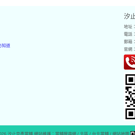
汐
地址
電話：0
郵箱
必知道
官網
2026
汐止京彥當舖
網站維護：
當舖搜尋網
/
北區
/
台北當舖
/
網站地圖