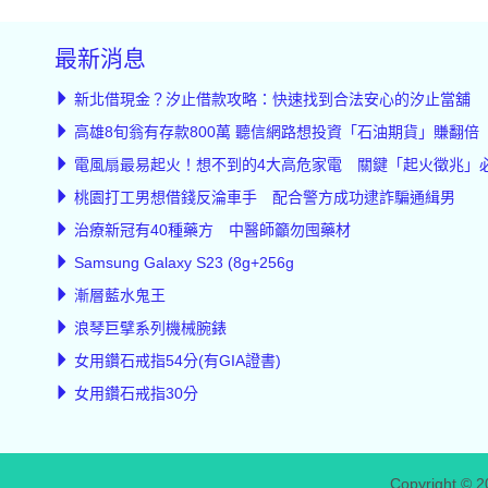
最新消息
新北借現金？汐止借款攻略：快速找到合法安心的汐止當舖
高雄8旬翁有存款800萬 聽信網路想投資「石油期貨」賺翻倍
電風扇最易起火！想不到的4大高危家電 關鍵「起火徵兆」
桃園打工男想借錢反淪車手 配合警方成功逮詐騙通緝男
治療新冠有40種藥方 中醫師籲勿囤藥材
Samsung Galaxy S23 (8g+256g
漸層藍水鬼王
浪琴巨擘系列機械腕錶
女用鑽石戒指54分(有GIA證書)
女用鑽石戒指30分
Copyright © 