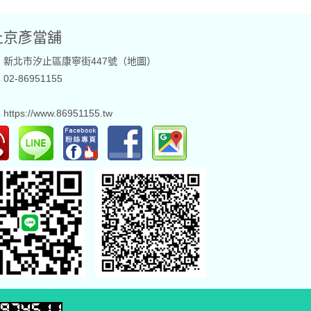
止京彥當舖
：新北市汐止區康寧街447號（
地圖
）
2-86951155
：
：
https://www.86951155.tw