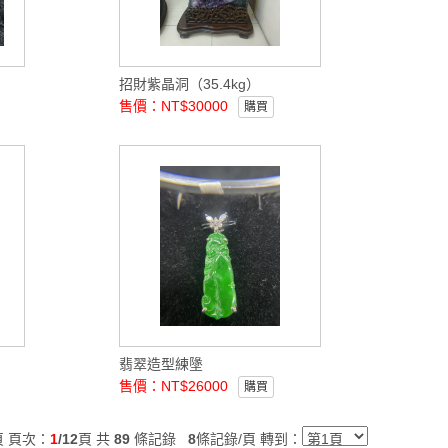
招財紫晶洞（35.4kg）
售價：NT$30000
購買
翡翠造型練墬
售價：NT$26000
購買
頁
頁次：
1
/12
頁 共
89
條記錄
8
條記錄/頁 轉到：