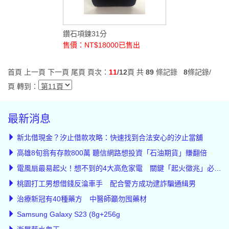
鑽石項鍊31分
售價：NT$18000
已售出
首頁
上一頁
下一頁
尾頁
頁次：
11
/12
頁 共
89
條記錄
8
條記錄/
頁 轉到：
最新消息
新北借現金？汐止借款攻略：快速找到合法安心的汐止當舖
高雄8旬翁有存款800萬 聽信網路想投資「石油期貨」賺翻倍
電風扇最易起火！想不到的4大高危家電 關鍵「起火徵兆」必知道
桃園打工男想借錢反淪車手 配合警方成功逮詐騙通緝男
治療新冠有40種藥方 中醫師籲勿囤藥材
Samsung Galaxy S23 (8g+256g