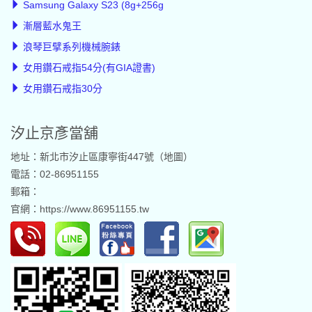
Samsung Galaxy S23 (8g+256g
漸層藍水鬼王
浪琴巨擘系列機械腕錶
女用鑽石戒指54分(有GIA證書)
女用鑽石戒指30分
汐止京彥當舖
地址：新北市汐止區康寧街447號（
地圖
）
電話：02-86951155
郵箱：
官網：
https://www.86951155.tw