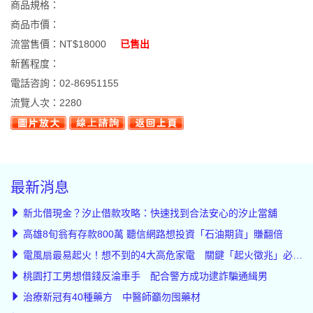
商品規格：
商品市價：
流當售價：
NT$18000
已售出
新舊程度：
電話咨詢：
02-86951155
流覽人次：
2280
最新消息
新北借現金？汐止借款攻略：快速找到合法安心的汐止當舖
高雄8旬翁有存款800萬 聽信網路想投資「石油期貨」賺翻倍
電風扇最易起火！想不到的4大高危家電 關鍵「起火徵兆」必知道
桃園打工男想借錢反淪車手 配合警方成功逮詐騙通緝男
治療新冠有40種藥方 中醫師籲勿囤藥材