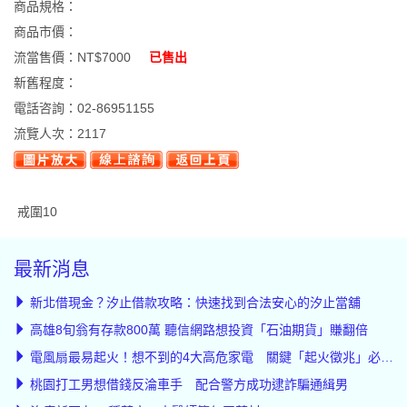
商品規格：
商品市價：
流當售價：
NT$7000
已售出
新舊程度：
電話咨詢：
02-86951155
流覽人次：
2117
戒圍10
最新消息
新北借現金？汐止借款攻略：快速找到合法安心的汐止當舖
高雄8旬翁有存款800萬 聽信網路想投資「石油期貨」賺翻倍
電風扇最易起火！想不到的4大高危家電 關鍵「起火徵兆」必知道
桃園打工男想借錢反淪車手 配合警方成功逮詐騙通緝男