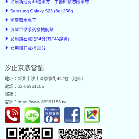
治療新冠有40種藥方 中醫師籲勿囤藥材
Samsung Galaxy S23 (8g+256g
漸層藍水鬼王
浪琴巨擘系列機械腕錶
女用鑽石戒指54分(有GIA證書)
女用鑽石戒指30分
汐止京彥當舖
地址：新北市汐止區康寧街447號（
地圖
）
電話：02-86951155
郵箱：
官網：
https://www.86951155.tw