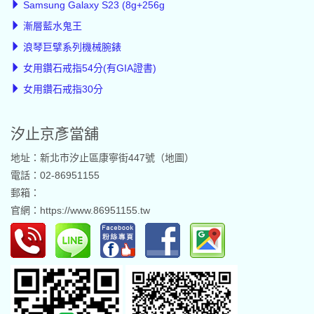
Samsung Galaxy S23 (8g+256g
漸層藍水鬼王
浪琴巨擘系列機械腕錶
女用鑽石戒指54分(有GIA證書)
女用鑽石戒指30分
汐止京彥當舖
地址：新北市汐止區康寧街447號（
地圖
）
電話：02-86951155
郵箱：
官網：
https://www.86951155.tw