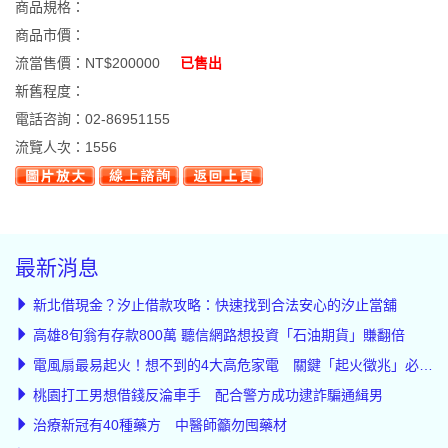
商品規格：
商品市價：
流當售價：
NT$200000
已售出
新舊程度：
電話咨詢：
02-86951155
流覽人次：
1556
最新消息
新北借現金？汐止借款攻略：快速找到合法安心的汐止當舖
高雄8旬翁有存款800萬 聽信網路想投資「石油期貨」賺翻倍
電風扇最易起火！想不到的4大高危家電 關鍵「起火徵兆」必知道
桃園打工男想借錢反淪車手 配合警方成功逮詐騙通緝男
治療新冠有40種藥方 中醫師籲勿囤藥材