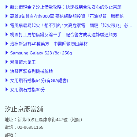
新北借現金？汐止借款攻略：快速找到合法安心的汐止當舖
高雄8旬翁有存款800萬 聽信網路想投資「石油期貨」賺翻倍
電風扇最易起火！想不到的4大高危家電 關鍵「起火徵兆」必知道
桃園打工男想借錢反淪車手 配合警方成功逮詐騙通緝男
治療新冠有40種藥方 中醫師籲勿囤藥材
Samsung Galaxy S23 (8g+256g
漸層藍水鬼王
浪琴巨擘系列機械腕錶
女用鑽石戒指54分(有GIA證書)
女用鑽石戒指30分
汐止京彥當舖
地址：新北市汐止區康寧街447號（
地圖
）
電話：02-86951155
郵箱：