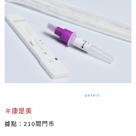
image source:示意圖／
pexels
＃康是美
據點：210間門市