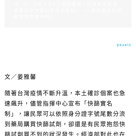
今（9）日起可在8大通路購買「亞培家用新冠
病毒抗原快篩試劑檢測套組」，一起來看詳細販
售時間與價格吧！
image source:示意圖／
pexels
文／姜雅馨
隨著台灣疫情不斷升溫，本土確診個案也急
速飆升，儘管指揮中心宣布「快篩實名
制」，讓民眾可以依照身分證字號尾數分流
到藥局購買快篩試劑，卻還是有民眾抱怨
快
篩試劑買不到的狀況發生
。經濟部對此也在